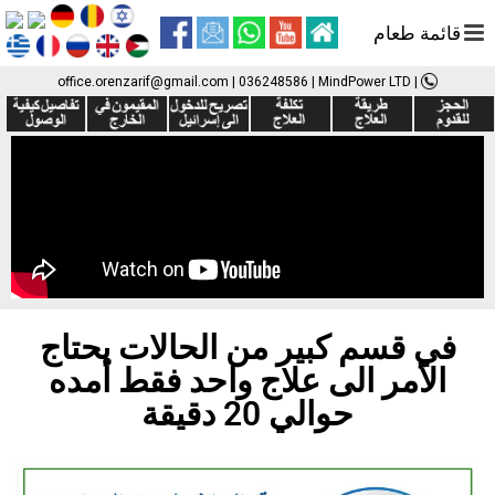
قائمة طعام
office.orenzarif@gmail.com
|
036248586
| MindPower LTD
|
في قسم كبير من الحالات يحتاج
الأمر الى علاج واحد فقط أمده
حوالي 20 دقيقة